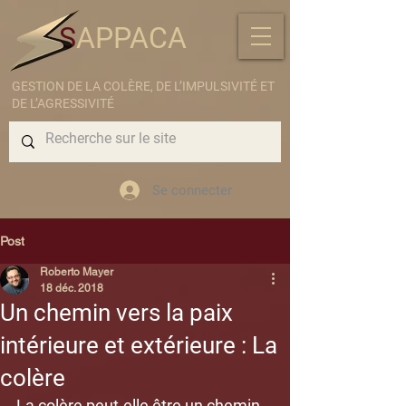
S
APPACA
GESTION DE LA COLÈRE, DE L’IMPULSIVITÉ ET
DE L’AGRESSIVITÉ
Se connecter
Post
Roberto Mayer
18 déc. 2018
Un chemin vers la paix
intérieure et extérieure : La
colère
La colère peut-elle être un chemin 