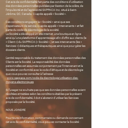
Cet avis de confidentialité fait partie des conditions d'utilisation
des données personnelles publiées par Gestion de la colère, de
l’impulsivité et de l’agressivité SAPPACA Inc. situé à Saint-
Jérôme, QC, Canada. Ci-après appelé « Société ».
Ces conditions engagent la « Société » ainsi que ses
dispensateurs de service, ci-après appelé « Intervenants » et fait
partie du code de déontologie de la société.
La Société a développé un site internet, une boutique en ligne
ainsi qu’une plateforme d’apprentissage afin d’offrir aux clients (le
« Client ») du SAPPACA (« Société ».) et ses intervenants (les «
Services ») didactiques et thérapeutiques ainsi que pour gérer les
dossiers clients.
L'entité responsable du traitement des données personnelles des
Clients est la Société. La responsabilité des données
personnelles est assumée conjointement par l’Intervenant et la
Société en conformité avec le code d’éthique et de déontologie
que vous pouvez consulter à l’adresse
:
www.sappaca.com/code-de-deontologie/utilisation-des-
moyens-electroniques
Si l’usager ne souhaite pas que ses données personnelles soient
récoltées et traitées selon les conditions établies par le présent
avis de confidentialité, il doit s'abstenir d'utiliser les Services
proposés par la Société.
NOUS JOINDRE
Pour toute information, commentaire ou demande concernant
cet avis de confidentialité, vous pouvez contacter la Société :