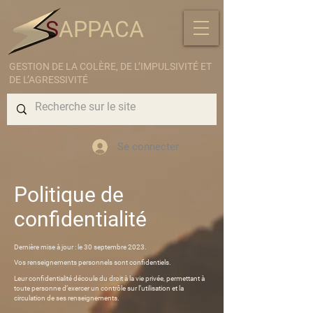
S
APPACA
GESTION DE LA COLÈRE, DE L’IMPULSIVITÉ ET
DE L’AGRESSIVITÉ
Se connecter
Politique de
confidentialité
Dernière mise à jour : le 30 septembre 2023.
Vos renseignements personnels sont confidentiels.
Leur confidentialité découle du droit à la vie privée, permettant à
toute personne d’exercer un contrôle sur l’utilisation et la
circulation de ses renseignements.