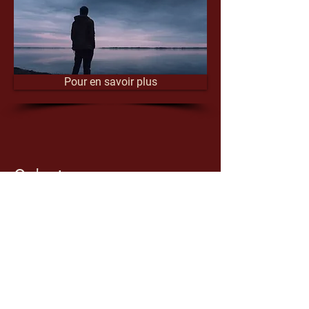
Pour en savoir plus
Qu'est-ce que
l'agressivité défoulée
sur les autres
Il y a plusieurs façons de défouler notre
agressivité sur les autres. Nous pouvons
le faire physiquement,
psychologiquement, verbalement ou par